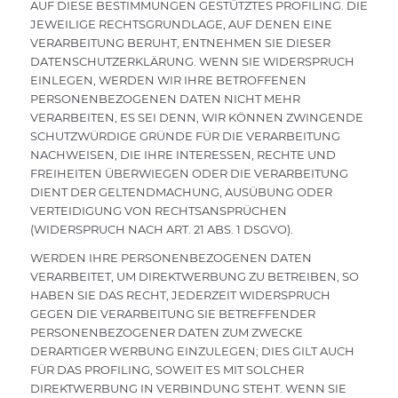
AUF DIESE BESTIMMUNGEN GESTÜTZTES PROFILING. DIE
JEWEILIGE RECHTSGRUNDLAGE, AUF DENEN EINE
VERARBEITUNG BERUHT, ENTNEHMEN SIE DIESER
DATENSCHUTZERKLÄRUNG. WENN SIE WIDERSPRUCH
EINLEGEN, WERDEN WIR IHRE BETROFFENEN
PERSONENBEZOGENEN DATEN NICHT MEHR
VERARBEITEN, ES SEI DENN, WIR KÖNNEN ZWINGENDE
SCHUTZWÜRDIGE GRÜNDE FÜR DIE VERARBEITUNG
NACHWEISEN, DIE IHRE INTERESSEN, RECHTE UND
FREIHEITEN ÜBERWIEGEN ODER DIE VERARBEITUNG
DIENT DER GELTENDMACHUNG, AUSÜBUNG ODER
VERTEIDIGUNG VON RECHTSANSPRÜCHEN
(WIDERSPRUCH NACH ART. 21 ABS. 1 DSGVO).
WERDEN IHRE PERSONENBEZOGENEN DATEN
VERARBEITET, UM DIREKTWERBUNG ZU BETREIBEN, SO
HABEN SIE DAS RECHT, JEDERZEIT WIDERSPRUCH
GEGEN DIE VERARBEITUNG SIE BETREFFENDER
PERSONENBEZOGENER DATEN ZUM ZWECKE
DERARTIGER WERBUNG EINZULEGEN; DIES GILT AUCH
FÜR DAS PROFILING, SOWEIT ES MIT SOLCHER
DIREKTWERBUNG IN VERBINDUNG STEHT. WENN SIE